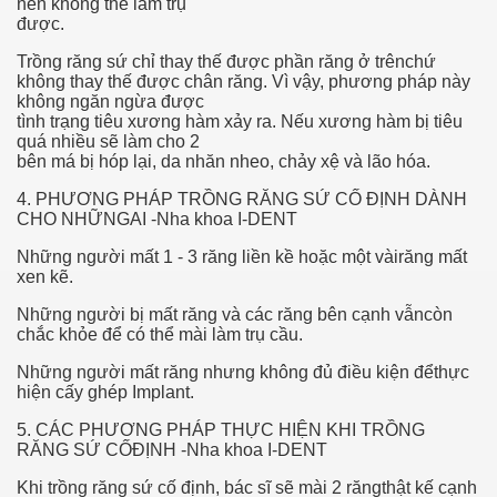
nên không thể làm trụ
được.
n in Your Organization Premises
Trồng răng sứ chỉ thay thế được phần răng ở trênchứ
không thay thế được chân răng. Vì vậy, phương pháp này
r Instrument - Easily Proofread Any Report!
không ngăn ngừa được
tình trạng tiêu xương hàm xảy ra. Nếu xương hàm bị tiêu
iting a Good Essay
quá nhiều sẽ làm cho 2
bên má bị hóp lại, da nhăn nheo, chảy xệ và lão hóa.
4. PHƯƠNG PHÁP TRỒNG RĂNG SỨ CỐ ĐỊNH DÀNH
CHO NHỮNGAI -Nha khoa I-DENT
Những người mất 1 - 3 răng liền kề hoặc một vàirăng mất
nt Bulbs Support People Save yourself Income
xen kẽ.
Những người bị mất răng và các răng bên cạnh vẫncòn
er Website
chắc khỏe để có thể mài làm trụ cầu.
Những người mất răng nhưng không đủ điều kiện đểthực
hiện cấy ghép Implant.
rets of Dirt Free Ground Sanding
5. CÁC PHƯƠNG PHÁP THỰC HIỆN KHI TRỒNG
RĂNG SỨ CỐĐỊNH -Nha khoa I-DENT
fortable Gowns For Baby
Khi trồng răng sứ cố định, bác sĩ sẽ mài 2 răngthật kế cạnh