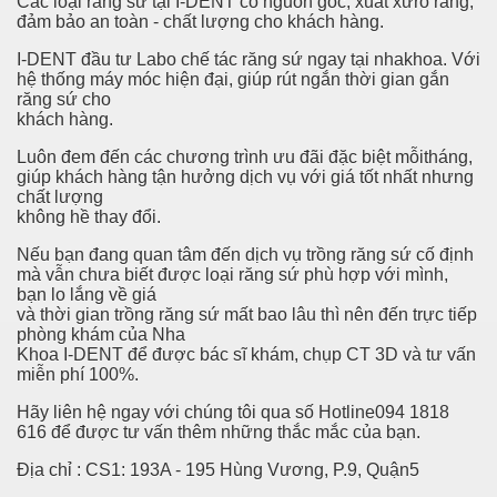
Các loại răng sứ tại I-DENT có nguồn gốc, xuất xứrõ ràng,
đảm bảo an toàn - chất lượng cho khách hàng.
iate Entities Looking at Consulting Firms to Outsource Th
I-DENT đầu tư Labo chế tác răng sứ ngay tại nhakhoa. Với
hệ thống máy móc hiện đại, giúp rút ngắn thời gian gắn
list Programs
răng sứ cho
khách hàng.
line Get Worse When You Move Equally Ways Around and Ov
Luôn đem đến các chương trình ưu đãi đặc biệt mỗitháng,
giúp khách hàng tận hưởng dịch vụ với giá tốt nhất nhưng
g a Plan In to Activity
chất lượng
không hề thay đổi.
g Computer software For Small Business
Nếu bạn đang quan tâm đến dịch vụ trồng răng sứ cố định
mà vẫn chưa biết được loại răng sứ phù hợp với mình,
ith Travel Software
bạn lo lắng về giá
và thời gian trồng răng sứ mất bao lâu thì nên đến trực tiếp
Skype
phòng khám của Nha
Khoa I-DENT để được bác sĩ khám, chụp CT 3D và tư vấn
nization Helps to Save the Planet
miễn phí 100%.
Hãy liên hệ ngay với chúng tôi qua số Hotline094 1818
reasing The Web site Speed
616 để được tư vấn thêm những thắc mắc của bạn.
 Unseen Wall is Best For Your Puppy?
Địa chỉ : CS1: 193A - 195 Hùng Vương, P.9, Quận5