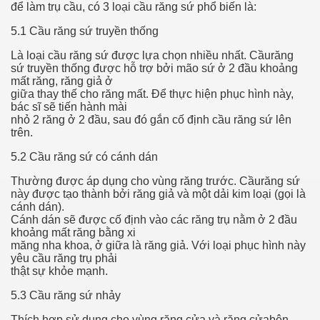
để làm trụ cầu, có 3 loại cầu răng sứ phổ biến là:
ort
5.1 Cầu răng sứ truyền thống
Là loại cầu răng sứ được lựa chọn nhiều nhất. Cầurăng
sứ truyền thống được hỗ trợ bởi mão sứ ở 2 đầu khoảng
mất răng, răng giả ở
giữa thay thế cho răng mất. Để thực hiện phục hình này,
esign Service
bác sĩ sẽ tiến hành mài
nhỏ 2 răng ở 2 đầu, sau đó gắn cố định cầu răng sứ lên
trên.
5.2 Cầu răng sứ có cánh dán
Thường được áp dụng cho vùng răng trước. Cầurăng sứ
này được tạo thành bởi răng giả và một dải kim loại (gọi là
cánh dán).
Cánh dán sẽ được cố định vào các răng trụ nằm ở 2 đầu
khoảng mất răng bằng xi
măng nha khoa, ở giữa là răng giả. Với loại phục hình này
ors to Choose a Vacation Hire Over a Resort
yêu cầu răng trụ phải
thật sự khỏe mạnh.
ho Cannot Attend a Funeral Company
5.3 Cầu răng sứ nhảy
Thích hợp sử dụng cho vùng răng cửa và răng cửabên,