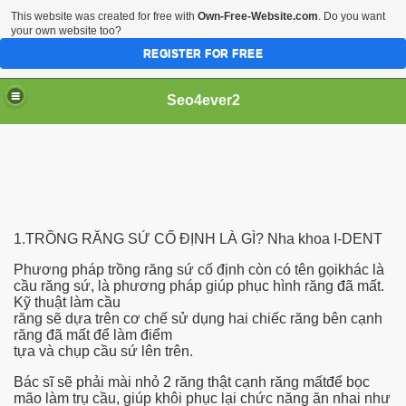
This website was created for free with
Own-Free-Website.com
. Do you want
your own website too?
REGISTER FOR FREE
Seo4ever2
1.TRỒNG RĂNG SỨ CỐ ĐỊNH LÀ GÌ? Nha khoa I-DENT
Phương pháp trồng răng sứ cố định còn có tên gọikhác là
cầu răng sứ, là phương pháp giúp phục hình răng đã mất.
Kỹ thuật làm cầu
răng sẽ dựa trên cơ chế sử dụng hai chiếc răng bên cạnh
răng đã mất để làm điểm
tựa và chụp cầu sứ lên trên.
Bác sĩ sẽ phải mài nhỏ 2 răng thật cạnh răng mấtđể bọc
mão làm trụ cầu, giúp khôi phục lại chức năng ăn nhai như
dding Meal Toppers