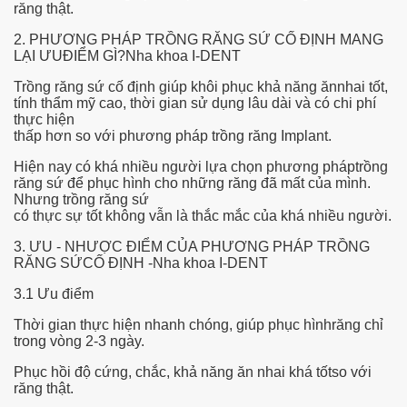
răng thật.
e Most useful Video Downloads
2. PHƯƠNG PHÁP TRỒNG RĂNG SỨ CỐ ĐỊNH MANG
LẠI ƯUĐIỂM GÌ?Nha khoa I-DENT
e to Your House Actual Property Price
Trồng răng sứ cố định giúp khôi phục khả năng ănnhai tốt,
tính thẩm mỹ cao, thời gian sử dụng lâu dài và có chi phí
Deal Cryptocurrencies
thực hiện
thấp hơn so với phương pháp trồng răng Implant.
operties
Hiện nay có khá nhiều người lựa chọn phương pháptrồng
răng sứ để phục hình cho những răng đã mất của mình.
 They Perform
Nhưng trồng răng sứ
có thực sự tốt không vẫn là thắc mắc của khá nhiều người.
ing Sites
3. ƯU - NHƯỢC ĐIỂM CỦA PHƯƠNG PHÁP TRỒNG
RĂNG SỨCỐ ĐỊNH -Nha khoa I-DENT
tegies of Dust Free Floor Sanding
3.1 Ưu điểm
ractual Term - Page of Engagement
Thời gian thực hiện nhanh chóng, giúp phục hìnhrăng chỉ
trong vòng 2-3 ngày.
 Medicine - from the South african Perception
Phục hồi độ cứng, chắc, khả năng ăn nhai khá tốtso với
Oils
răng thật.