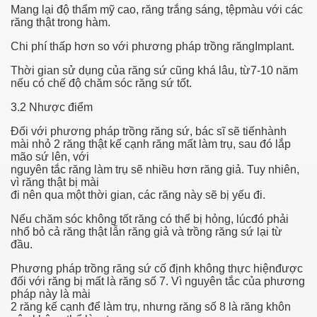
Mang lại độ thẩm mỹ cao, răng trắng sáng, tệpmàu với các
hium Ion Batteries Last Longer
răng thật trong hàm.
A Therapeutic Herb
Chi phí thấp hơn so với phương pháp trồng răngImplant.
Thời gian sử dụng của răng sứ cũng khá lâu, từ7-10 năm
es of Marijuana For Arthritis Patients
nếu có chế độ chăm sóc răng sứ tốt.
rex Trading System
3.2 Nhược điểm
Đối với phương pháp trồng răng sứ, bác sĩ sẽ tiếnhành
es - How They Work
mài nhỏ 2 răng thật kế cạnh răng mất làm trụ, sau đó lắp
mão sứ lên, với
ts
nguyên tắc răng làm trụ sẽ nhiều hơn răng giả. Tuy nhiên,
vì răng thật bị mài
or You?
đi nên qua một thời gian, các răng này sẽ bị yếu đi.
Nếu chăm sóc không tốt răng có thể bị hỏng, lúcđó phải
 Want
nhổ bỏ cả răng thật lẫn răng giả và trồng răng sứ lại từ
đầu.
al Advertising Organization For Your Organization?
Phương pháp trồng răng sứ cố định không thực hiệnđược
đối với răng bị mất là răng số 7. Vì nguyên tắc của phương
 a Full Human anatomy Massage at Home
pháp này là mài
2 răng kế cạnh để làm trụ, nhưng răng số 8 là răng khôn
ndations For a Greater Combine!