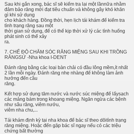
Sau khi gắn xong, bác sĩ sẽ kiểm tra lại một lầnnữa nhằm
ompany Cleaning Needs
đảm bảo răng mới đạt tiêu chuẩn và không gây khó khăn
gì khi sử dụng
our Carpets Washed
cho khách hàng. Đồng thời, hẹn lịch tái khám để kiểm tra
tình trạng răng sau một
thời gian sử dụng, để có thể kịp thời xử lý các tình huống
phát sinh có thể xảy
ra.
7. CHẾ ĐỘ CHĂM SÓC RĂNG MIỆNG SAU KHI TRỒNG
RĂNGSỨ -Nha khoa I-DENT
Đánh răng bằng các loại bàn chải có đầu lông mềm,ít nhất
2 lần mỗi ngày. Đánh răng nhẹ nhàng để không làm ảnh
hưởng đến cầu
ram through Famoid.com
răng.
Kết hợp sử dụng tăm nước và nước súc miệng để lấysạch
rs
các mảng bám trong khoang miệng. Ngăn ngừa các bệnh
như sâu răng, viêm nướu,
viêm nha chu,...
Tái khám định kỳ tại nha khoa để bác sĩ theo dõitình trạng
răng miệng. Hoặc đến gặp bác sĩ ngay nếu có các triệu
chứng bất thường