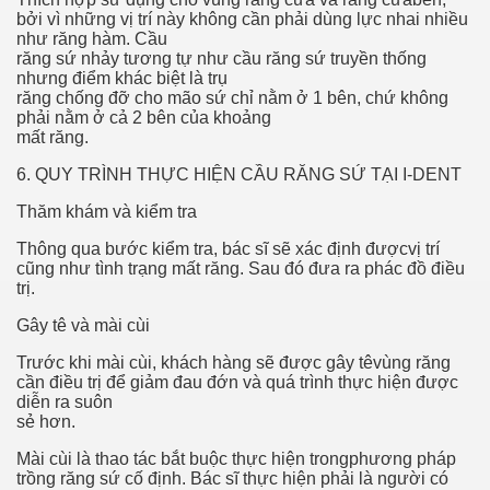
bởi vì những vị trí này không cần phải dùng lực nhai nhiều
rinking Red Wine
như răng hàm. Cầu
răng sứ nhảy tương tự như cầu răng sứ truyền thống
nhưng điểm khác biệt là trụ
ls in Hollywood
răng chống đỡ cho mão sứ chỉ nằm ở 1 bên, chứ không
phải nằm ở cả 2 bên của khoảng
mất răng.
Bed Sheet
6. QUY TRÌNH THỰC HIỆN CẦU RĂNG SỨ TẠI I-DENT
Thăm khám và kiểm tra
echniques for Online Startups
Thông qua bước kiểm tra, bác sĩ sẽ xác định đượcvị trí
cũng như tình trạng mất răng. Sau đó đưa ra phác đồ điều
trị.
Gây tê và mài cùi
Trước khi mài cùi, khách hàng sẽ được gây têvùng răng
cần điều trị để giảm đau đớn và quá trình thực hiện được
diễn ra suôn
sẻ hơn.
Mài cùi là thao tác bắt buộc thực hiện trongphương pháp
trồng răng sứ cố định. Bác sĩ thực hiện phải là người có