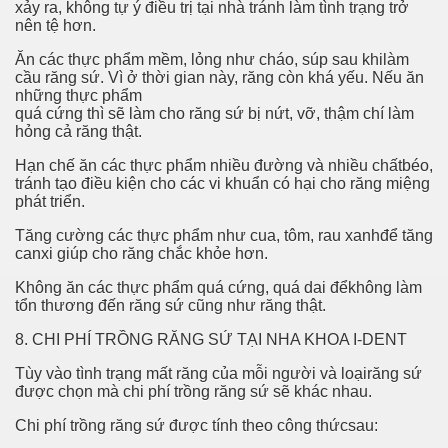
xảy ra, không tự ý điều trị tại nhà tránh làm tình trạng trở
nên tệ hơn.
ram followers? see more here!
Ăn các thực phẩm mềm, lỏng như cháo, súp sau khilàm
cầu răng sứ. Vì ở thời gian này, răng còn khá yếu. Nếu ăn
những thực phẩm
quá cứng thì sẽ làm cho răng sứ bị nứt, vỡ, thậm chí làm
hỏng cả răng thật.
Hạn chế ăn các thực phẩm nhiều đường và nhiều chấtbéo,
stions About Your Wholesale Sunglasses
tránh tạo điều kiện cho các vi khuẩn có hại cho răng miệng
phát triển.
s a Stripper-Exotic Dancer
Tăng cường các thực phẩm như cua, tôm, rau xanhđể tăng
canxi giúp cho răng chắc khỏe hơn.
Không ăn các thực phẩm quá cứng, quá dai đểkhông làm
ties
tổn thương đến răng sứ cũng như răng thật.
ripper
8. CHI PHÍ TRỒNG RĂNG SỨ TẠI NHA KHOA I-DENT
Tùy vào tình trạng mất răng của mỗi người và loạirăng sứ
ical Instrument Fast and Easy
được chọn mà chi phí trồng răng sứ sẽ khác nhau.
alists
Chi phí trồng răng sứ được tính theo công thứcsau: