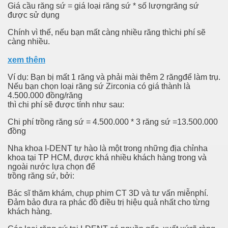
Giá cầu răng sứ = giá loại răng sứ * số lượngrăng sứ
As Articles
được sử dụng
u Can Get Actual Gold Teeth Methodologies For Less?
Chính vì thế, nếu bạn mất càng nhiều răng thìchi phí sẽ
càng nhiều.
Enjoy Online
xem thêm
Perform?
Ví dụ: Bạn bị mất 1 răng và phải mài thêm 2 răngđể làm trụ.
Nếu bạn chọn loại răng sứ Zirconia có giá thành là
Doesn't Suggest Having Thin Internet Content
4.500.000 đồng/răng
thì chi phí sẽ được tính như sau:
operty Cleanouts, Structure Washing, and More
Chi phí trồng răng sứ = 4.500.000 * 3 răng sứ =13.500.000
đồng
 Only One Train
Nha khoa I-DENT tự hào là một trong những địa chỉnha
khoa tại TP HCM, được khá nhiều khách hàng trong và
 Drone Owner Must Know
ngoài nước lựa chọn để
trồng răng sứ, bởi:
Bác sĩ thăm khám, chụp phim CT 3D và tư vấn miễnphí.
Đảm bảo đưa ra phác đồ điều trị hiệu quả nhất cho từng
onal
khách hàng.
g Online