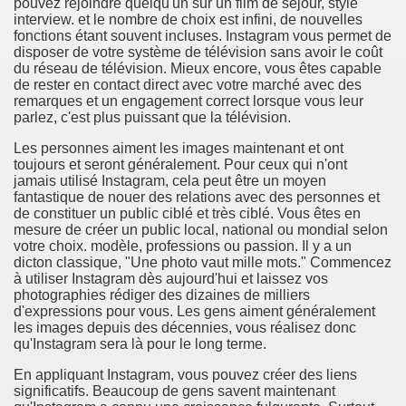
pouvez rejoindre quelqu'un sur un film de séjour, style
interview. et le nombre de choix est infini, de nouvelles
rinking Red Wine
fonctions étant souvent incluses. Instagram vous permet de
disposer de votre système de télévision sans avoir le coût
ls in Hollywood
du réseau de télévision. Mieux encore, vous êtes capable
de rester en contact direct avec votre marché avec des
remarques et un engagement correct lorsque vous leur
parlez, c'est plus puissant que la télévision.
Bed Sheet
Les personnes aiment les images maintenant et ont
toujours et seront généralement. Pour ceux qui n'ont
echniques for Online Startups
jamais utilisé Instagram, cela peut être un moyen
fantastique de nouer des relations avec des personnes et
de constituer un public ciblé et très ciblé. Vous êtes en
mesure de créer un public local, national ou mondial selon
votre choix. modèle, professions ou passion. Il y a un
dicton classique, "Une photo vaut mille mots." Commencez
à utiliser Instagram dès aujourd'hui et laissez vos
photographies rédiger des dizaines de milliers
d'expressions pour vous. Les gens aiment généralement
les images depuis des décennies, vous réalisez donc
qu'Instagram sera là pour le long terme.
En appliquant Instagram, vous pouvez créer des liens
significatifs. Beaucoup de gens savent maintenant