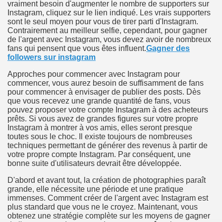
vraiment besoin d'augmenter le nombre de supporters sur
Instagram, cliquez sur le lien indiqué. Les vrais supporters
n in Your Organization Premises
sont le seul moyen pour vous de tirer parti d'Instagram.
Contrairement au meilleur selfie, cependant, pour gagner
r Instrument - Easily Proofread Any Report!
de l'argent avec Instagram, vous devez avoir de nombreux
fans qui pensent que vous êtes influent.
Gagner des
followers sur instagram
iting a Good Essay
Approches pour commencer avec Instagram pour
commencer, vous aurez besoin de suffisamment de fans
pour commencer à envisager de publier des posts. Dès
que vous recevez une grande quantité de fans, vous
pouvez proposer votre compte Instagram à des acheteurs
prêts. Si vous avez de grandes figures sur votre propre
nt Bulbs Support People Save yourself Income
Instagram à montrer à vos amis, elles seront presque
toutes sous le choc. Il existe toujours de nombreuses
er Website
techniques permettant de générer des revenus à partir de
votre propre compte Instagram. Par conséquent, une
bonne suite d'utilisateurs devrait être développée.
D'abord et avant tout, la création de photographies paraît
rets of Dirt Free Ground Sanding
grande, elle nécessite une période et une pratique
immenses. Comment créer de l'argent avec Instagram est
fortable Gowns For Baby
plus standard que vous ne le croyez. Maintenant, vous
obtenez une stratégie complète sur les moyens de gagner