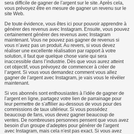
sera difficile de gagner de l'argent sur le site. Après cela,
hium Ion Batteries Last Longer
vous prévoyez être en mesure de gagner un revenu sur le
site Web.
A Therapeutic Herb
De toute évidence, vous êtes ici pour pouvoir apprendre à
générer des revenus avec Instagram. Ensuite, vous pouvez
es of Marijuana For Arthritis Patients
certainement générer des revenus avec Instagram
maintenant. Vous ne pouvez pas gagner de revenus si
rex Trading System
vous n’avez pas un produit. Au revers, si vous devez
réaliser une excellente réalisation par rapport à votre
es - How They Work
solution, il faut que quelque chose varie qui sera
inaccessible dans l’industrie. Dès que vous aurez atteint
cet objectif, vous prévoyez de commencer à créer de
ts
l’argent. Si vous vous demandez comment vous allez
gagner de l'argent avec Instagram, je vais vous le révéler
or You?
maintenant.
Si vos abonnés sont enthousiastes à l'idée de gagner de
 Want
l'argent en ligne, partagez votre lien de parrainage pour
leur permettre de s'affilier au-dessous de vous pour des
al Advertising Organization For Your Organization?
commissions de taux ultérieur. Si vous possédez
beaucoup de fans, vous devez gagner beaucoup de
 a Full Human anatomy Massage at Home
ventes. De nombreuses personnes pensent que vous avez
besoin d'un groupe d'adeptes pour générer de l'argent
avec Instagram, mais cela n'est pas exact. Si vous avez
ndations For a Greater Combine!