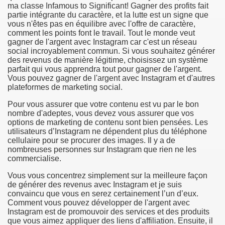
ma classe Infamous to Significant! Gagner des profits fait
partie intégrante du caractère, et la lutte est un signe que
e Most useful Video Downloads
vous n'êtes pas en équilibre avec l'offre de caractère,
comment les points font le travail. Tout le monde veut
gagner de l'argent avec Instagram car c'est un réseau
e to Your House Actual Property Price
social incroyablement commun. Si vous souhaitez générer
des revenus de manière légitime, choisissez un système
Deal Cryptocurrencies
parfait qui vous apprendra tout pour gagner de l'argent.
Vous pouvez gagner de l'argent avec Instagram et d'autres
operties
plateformes de marketing social.
Pour vous assurer que votre contenu est vu par le bon
 They Perform
nombre d'adeptes, vous devez vous assurer que vos
options de marketing de contenu sont bien pensées. Les
ing Sites
utilisateurs d’Instagram ne dépendent plus du téléphone
cellulaire pour se procurer des images. Il y a de
tegies of Dust Free Floor Sanding
nombreuses personnes sur Instagram que rien ne les
commercialise.
ractual Term - Page of Engagement
Vous vous concentrez simplement sur la meilleure façon
de générer des revenus avec Instagram et je suis
 Medicine - from the South african Perception
convaincu que vous en serez certainement l’un d’eux.
Comment vous pouvez développer de l'argent avec
Instagram est de promouvoir des services et des produits
Oils
que vous aimez appliquer des liens d'affiliation. Ensuite, il